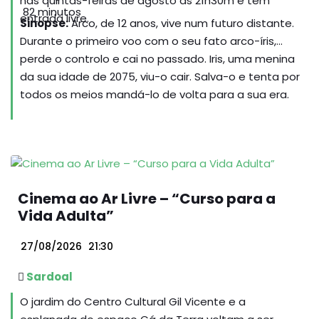
nas quintas-feiras de agosto às 21h30m e tem
82 minutos
entrada livre.
Sinopse:
Arco, de 12 anos, vive num futuro distante.
Durante o primeiro voo com o seu fato arco-íris,
perde o controlo e cai no passado. Iris, uma menina
da sua idade de 2075, viu-o cair. Salva-o e tenta por
todos os meios mandá-lo de volta para a sua era.
Cinema ao Ar Livre – “Curso para a
Vida Adulta”
27/08/2026
21:30
Sardoal
O jardim do Centro Cultural Gil Vicente e a