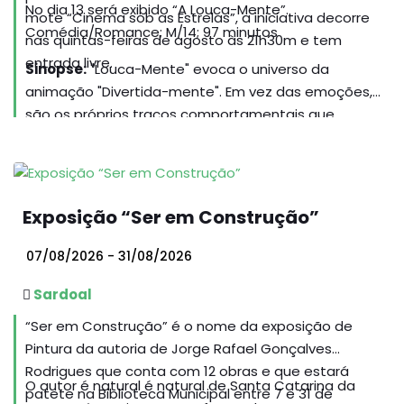
No dia 13 será exibido “A Louca-Mente”.
mote “Cinema sob as Estrelas”, a iniciativa decorre
Comédia/Romance; M/14; 97 minutos
nas quintas-feiras de agosto às 21h30m e tem
entrada livre.
Sinopse:
"Louca-Mente" evoca o universo da
animação "Divertida-mente". Em vez das emoções,
são os próprios traços comportamentais que
ganham voz e forma. O filme acompanha o primeiro
encontro entre Pietro e Lara. À medida que a noite
se desenrola, somos levados para dentro das suas
mentes, onde diferentes vozes e personalidades
Exposição “Ser em Construção”
internas ganham corpo e comentam, sabotam ou
encorajam cada palavra, gesto e silêncio. Maior
07/08/2026 - 31/08/2026
sucesso de bilheteira do cinema italiano em 2025.
Sardoal
“Ser em Construção” é o nome da exposição de
Pintura da autoria de Jorge Rafael Gonçalves
Rodrigues que conta com 12 obras e que estará
O autor é natural é natural de Santa Catarina da
patete na Biblioteca Municipal entre 7 e 31 de