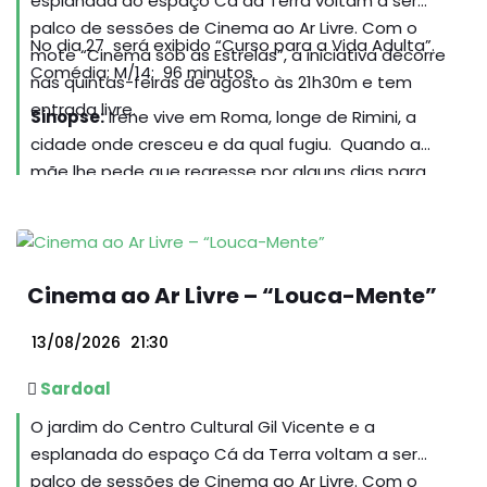
esplanada do espaço Cá da Terra voltam a ser
palco de sessões de Cinema ao Ar Livre. Com o
No dia 27 será exibido “Curso para a Vida Adulta”.
mote “Cinema sob as Estrelas”, a iniciativa decorre
Comédia; M/14; 96 minutos
nas quintas-feiras de agosto às 21h30m e tem
entrada livre.
Sinopse:
Irene vive em Roma, longe de Rimini, a
cidade onde cresceu e da qual fugiu. Quando a
mãe lhe pede que regresse por alguns dias para
cuidar do irmão mais velho, Omar, autista, o
regresso a casa reabre antigos desequilíbrios
familiares. Omar, porém, tem ideias muito claras
sobre o seu futuro: quer tornar-se autónomo, casar,
Cinema ao Ar Livre – “Louca-Mente”
ter três filhos e tornar-se um rapper famoso. Entre
sonhos improváveis, mal-entendidos e ruidosos
13/08/2026
21:30
jantares em família diante da televisão, os irmãos
começam um terno “curso intensivo” para aprender
Sardoal
a ser adulto.
O jardim do Centro Cultural Gil Vicente e a
esplanada do espaço Cá da Terra voltam a ser
palco de sessões de Cinema ao Ar Livre. Com o