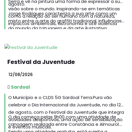
Serra e vê na pintura uma forma de expressar a sua
agosto.
visão sobre o mundo. Inspirando-se em temáticas
Jorge Rodrigues caracteriza a sua arte como um
como a relação do ser humano com a natureza,
misto entre a arte do graffiti tradicional, influências
impactos ambientais, astronomia e até violência
do mundo da tatuagem e da arte ilustrativa
doméstica. Começou a desenvolver o seu projeto
contemporânea. Promete continuar a surpreender
de forma mais profissional em 2018, tendo já
criando obras inovadoras que nos permitem refletir
participado em cerca de 30 exposições a nível
sobre a sociedade e sobre o impacto que temos no
nacional e internacional e vendido mais de 70 obras.
nosso planeta.
Festival da Juventude
12/08/2026
Sardoal
O Município e o CLDS 5G Sardoal Terra.Pura vão
celebrar o Dia Internacional da Juventude, no dia 12
de agosto, com o Festival da Juventude que integra
O dia começa pelas 9h00 com uma atividade de
atividades desportivas, uma ação de sensibilização
canoagem realizada entre Constância e Almourol.
e eventos musicais.
Sendo uma atividade gratuita, está sujeita a