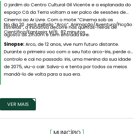
O jardim do Centro Cultural Gil Vicente e a esplanada do
espaço Cá da Terra voltam a ser palco de sessões de
Cinema ao Ar Livre. Com o mote “Cinema sob as
No dia 20 será exibido “Arco”. Animação/Aventura/Ficção
Estrelas”, a iniciativa decorre nas quintas-feiras de
Científica/Fantasia; M/6; 82 minutos
agosto às 21h30m e tem entrada livre.
Sinopse:
Arco, de 12 anos, vive num futuro distante.
Durante o primeiro voo com o seu fato arco-íris, perde o
controlo e cai no passado. Iris, uma menina da sua idade
de 2075, viu-o cair. Salva-o e tenta por todos os meios
mandá-lo de volta para a sua era.
VER MAIS
MUNICÍPIO