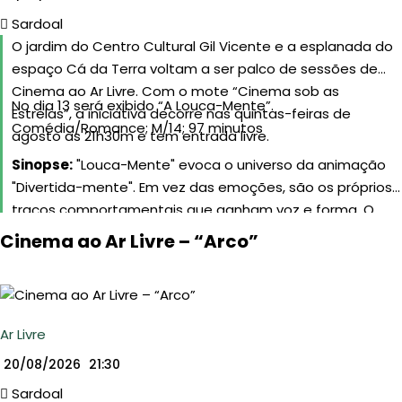
Sardoal
O jardim do Centro Cultural Gil Vicente e a esplanada do
espaço Cá da Terra voltam a ser palco de sessões de
Cinema ao Ar Livre. Com o mote “Cinema sob as
No dia 13 será exibido “A Louca-Mente”.
Estrelas”, a iniciativa decorre nas quintas-feiras de
Comédia/Romance; M/14; 97 minutos
agosto às 21h30m e tem entrada livre.
Sinopse:
"Louca-Mente" evoca o universo da animação
"Divertida-mente". Em vez das emoções, são os próprios
traços comportamentais que ganham voz e forma. O
filme acompanha o primeiro encontro entre Pietro e Lara.
Cinema ao Ar Livre – “Arco”
À medida que a noite se desenrola, somos levados para
dentro das suas mentes, onde diferentes vozes e
personalidades internas ganham corpo e comentam,
sabotam ou encorajam cada palavra, gesto e silêncio.
Ar Livre
Maior sucesso de bilheteira do cinema italiano em 2025.
20/08/2026
21:30
Sardoal