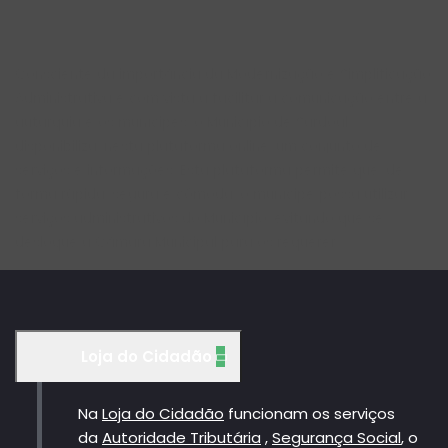
Serviços Municipais
Consciente da importância da Modernização e Simplificação
Administrativa e com vista a facilitar a comunicação entre a
autarquia e os munícipes, o Município de Sardoal
disponibiliza, nesta plataforma online, um conjunto de
serviços e informações. Esta plataforma permite que, de
forma rápida, segura e cómoda, o munícipe possa utilizar
serviços administrativos do Município, evitando que se
desloque à Câmara Municipal para os requerer.
Loja do Cidadão
Na
Loja do Cidadão
funcionam os serviços
da
Autoridade Tributária
,
Segurança Social
, o