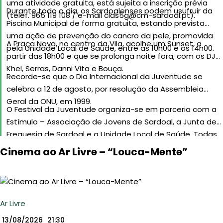
uma atividade gratuita, está sujeita a inscrição prévia
Durante todo o dia, os Sardoalenses podem usufruir da
(telef. 965 119 108 / e-mail
clds5g@cm-sardoal.pt
).
Piscina Municipal de forma gratuita, estando prevista
uma ação de prevenção do cancro da pele, promovida
A Praça Nova, no centro da Vila, acolhe um Sunset, a
pela Unidade Local de Saúde, entre as 10h00 e as 14h00.
partir das 18h00 e que se prolonga noite fora, com os DJs
Khel, Serras, Danni Vita e Bouça.
Recorde-se que o Dia Internacional da Juventude se
celebra a 12 de agosto, por resolução da Assembleia
Geral da ONU, em 1999.
O Festival da Juventude organiza-se em parceria com a
Estímulo – Associação de Jovens de Sardoal, a Junta de
Freguesia de Sardoal e a Unidade Local de Saúde. Todas
as atividades têm participação gratuita.
Cinema ao Ar Livre – “Louca-Mente”
Ar Livre
13/08/2026
21:30