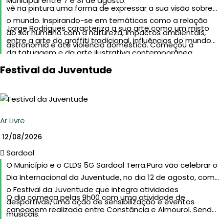
Municipal entre 7 e 31 de agosto.
vê na pintura uma forma de expressar a sua visão sobre
o mundo. Inspirando-se em temáticas como a relação
Jorge Rodrigues caracteriza a sua arte como um misto
do ser humano com a natureza, impactos ambientais,
entre a arte do graffiti tradicional, influências do mundo
astronomia e até violência doméstica. Começou a
da tatuagem e da arte ilustrativa contemporânea.
desenvolver o seu projeto de forma mais profissional em
Promete continuar a surpreender criando obras
Festival da Juventude
2018, tendo já participado em cerca de 30 exposições a
inovadoras que nos permitem refletir sobre a sociedade
nível nacional e internacional e vendido mais de 70 obras.
e sobre o impacto que temos no nosso planeta.
Ar Livre
12/08/2026
Sardoal
O Município e o CLDS 5G Sardoal Terra.Pura vão celebrar o
Dia Internacional da Juventude, no dia 12 de agosto, com
o Festival da Juventude que integra atividades
O dia começa pelas 9h00 com uma atividade de
desportivas, uma ação de sensibilização e eventos
canoagem realizada entre Constância e Almourol. Sendo
musicais.