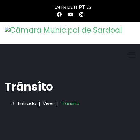
EN
FR
DE
IT
PT
ES
Trânsito
Entrada
Viver
Trânsito