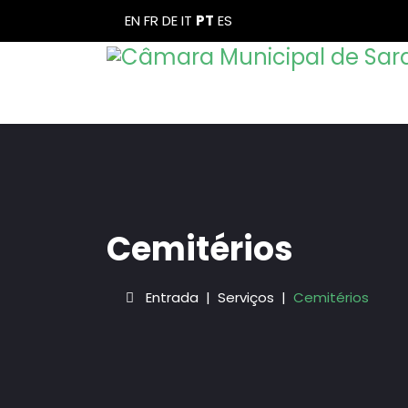
EN
FR
DE
IT
PT
ES
Cemitérios
Entrada
Serviços
Cemitérios