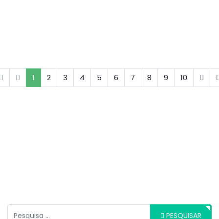
1
2
3
4
5
6
7
8
9
10
Pesquisar
PESQUISAR