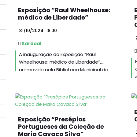
Exposição “Raul Wheelhouse:
médico de Liberdade”
31/10/2024
18:00
2
Sardoal
A inauguração da Exposição “Raul
Wheelhouse: médico de Liberdade”,
promovida pela Biblioteca Municipal de
Sardoal e Arquivo Histórico Luís Manuel
Gonçalves, terá lugar no dia 31 de outubro,
pelas 18 horas, no Centro Cultural Gil
Vicente.
Exposição “Presépios
Portugueses da Coleção de
Maria Cavaco Silva”