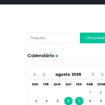
Pesquisar
PESQUISAR
Calendário
agosto
2026
SEG
TER
QUA
QUI
SEX
SÁB
DO
1
2
3
4
5
6
7
8
9