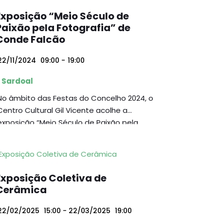
Exposição “Meio Século de
Paixão pela Fotografia” de
Conde Falcão
2/11/2024
09:00
-
19:00
Sardoal
No âmbito das Festas do Concelho 2024, o
Centro Cultural Gil Vicente acolhe a
exposição “Meio Século de Paixão pela
Fotografia”, da autoria de Conde Falcão,
cuja inauguração decorrerá no dia 20 de
setembro às 19 horas.
Exposição Coletiva de
Cerâmica
22/02/2025
15:00
- 22/03/2025
19:00