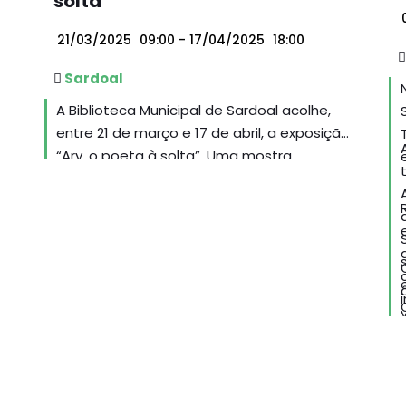
solta”
0
21/03/2025
09:00
- 17/04/2025
18:00
Sardoal
A Biblioteca Municipal de Sardoal acolhe,
entre 21 de março e 17 de abril, a exposição
“Ary, o poeta à solta”. Uma mostra
produzida e cedida pela Biblioteca
Municipal Ary dos Santos, de Loures.