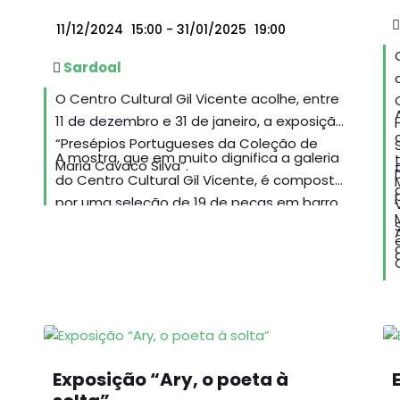
11/12/2024
15:00
- 31/01/2025
19:00
Sardoal
O Centro Cultural Gil Vicente acolhe, entre
11 de dezembro e 31 de janeiro, a exposição
“Presépios Portugueses da Coleção de
A mostra, que em muito dignifica a galeria
Maria Cavaco Silva”.
do Centro Cultural Gil Vicente, é composta
por uma seleção de 19 de peças em barro,
madeira, têxteis, estanho, terracota, pedra,
grês e óleo sobre tela.
Exposição “Ary, o poeta à