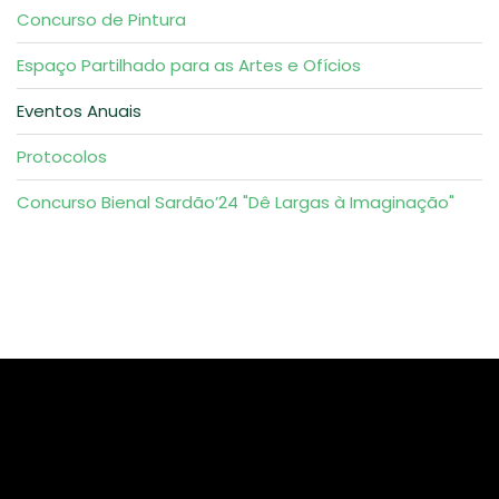
Concurso de Pintura
Espaço Partilhado para as Artes e Ofícios
Eventos Anuais
Protocolos
Concurso Bienal Sardão’24 "Dê Largas à Imaginação"