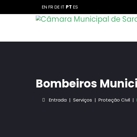
EN
FR
DE
IT
PT
ES
Bombeiros Munici
Entrada
Serviços
Proteção Civil