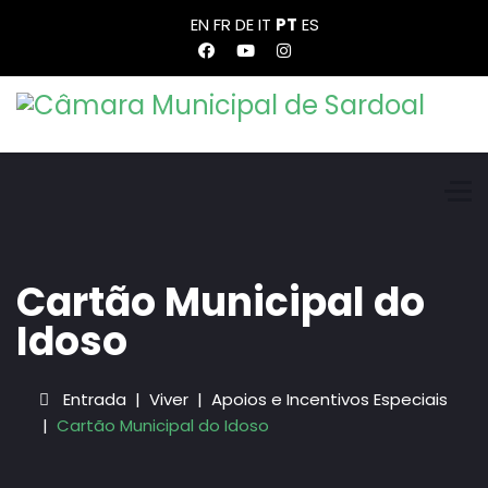
EN
FR
DE
IT
PT
ES
Cartão Municipal do
Idoso
Entrada
Viver
Apoios e Incentivos Especiais
Cartão Municipal do Idoso