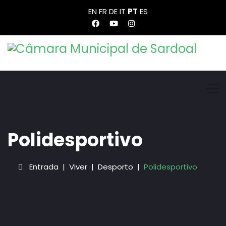
EN
FR
DE
IT
PT
ES
Polidesportivo
Entrada
Viver
Desporto
Polidesportivo