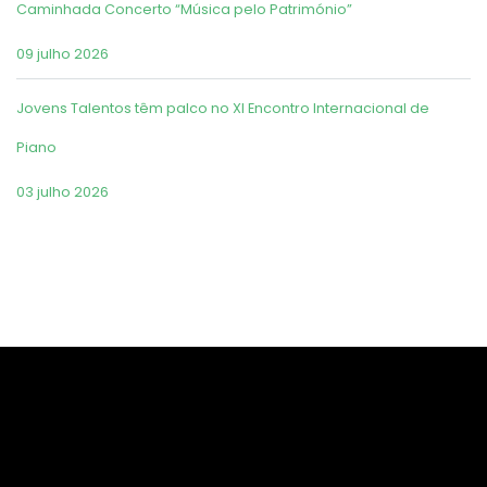
Caminhada Concerto “Música pelo Património”
09 julho 2026
Jovens Talentos têm palco no XI Encontro Internacional de
Piano
03 julho 2026