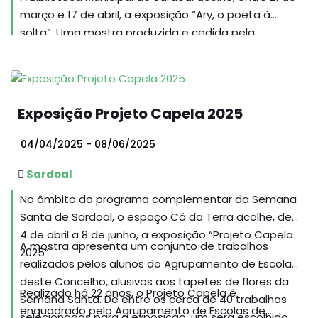
março e 17 de abril, a exposição “Ary, o poeta à
solta”. Uma mostra produzida e cedida pela
Biblioteca Municipal Ary dos Santos, de Loures.
Exposição Projeto Capela 2025
04/04/2025 - 08/06/2025
Sardoal
No âmbito do programa complementar da Semana
Santa de Sardoal, o espaço Cá da Terra acolhe, de
4 de abril a 8 de junho, a exposição “Projeto Capela
A mostra apresenta um conjunto de trabalhos
2025”.
realizados pelos alunos do Agrupamento de Escolas
deste Concelho, alusivos aos tapetes de flores da
Realizado há 22 anos, o Projeto Capela é
Semana Santa. De entre os cerca de 40 trabalhos
enquadrado pelo Agrupamento de Escolas de
selecionados para a exposição, um será escolhido