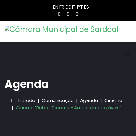
EN
FR
DE
IT
PT
ES
Agenda
Entrada
Comunicação
Agenda
Cinema
Cinema "Robot Dreams - Amigos Improváveis"