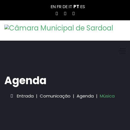
EN
FR
DE
IT
PT
ES
Agenda
Entrada
Comunicação
Agenda
Música