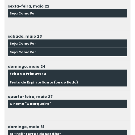
sexta-feira,
maio
22
Seja Como For
sábado,
maio
23
Seja Como For
Seja Como For
domingo,
maio
24
Feira da Primavera
Festa do Espírito Santo (ou do Bodo)
quarta-feira,
maio
27
Cinema "O Barqueiro"
domingo,
maio
31
XI Trail “Terras do Sardão”