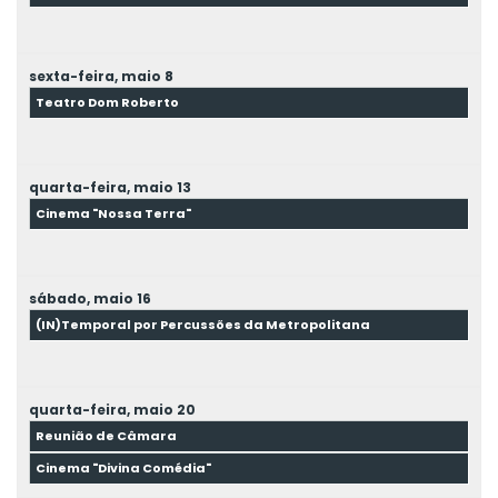
sexta-feira,
maio
8
Teatro Dom Roberto
quarta-feira,
maio
13
Cinema "Nossa Terra"
sábado,
maio
16
(IN)Temporal por Percussões da Metropolitana
quarta-feira,
maio
20
Reunião de Câmara
Cinema "Divina Comédia"