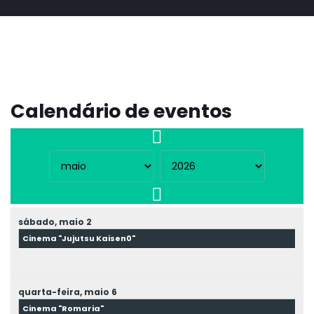
Calendário de eventos
sábado,
maio
2
Cinema "Jujutsu Kaisen0"
quarta-feira,
maio
6
Cinema "Romaria"